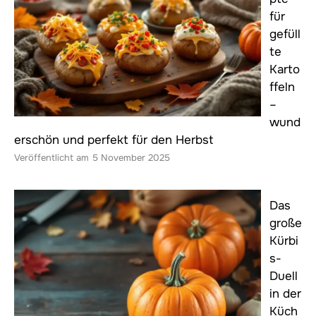
für
gefüll
te
Karto
ffeln
–
wund
erschön und perfekt für den Herbst
5 November 2025
Das
große
Kürbi
s-
Duell
in der
Küch