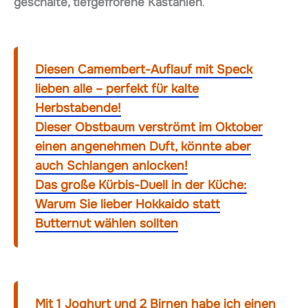
geschälte, tiefgefrorene Kastanien
.
Diesen Camembert-Auflauf mit Speck
lieben alle – perfekt für kalte
Herbstabende!
Dieser Obstbaum verströmt im Oktober
einen angenehmen Duft, könnte aber
auch Schlangen anlocken!
Das große Kürbis-Duell in der Küche:
Warum Sie lieber Hokkaido statt
Butternut wählen sollten
Mit 1 Joghurt und 2 Birnen habe ich einen