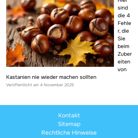
Hier
sind
die 4
Fehle
r, die
Sie
beim
Zuber
eiten
von
Kastanien nie wieder machen sollten
4 November 2025
Kontakt
Sitemap
Rechtliche Hinweise