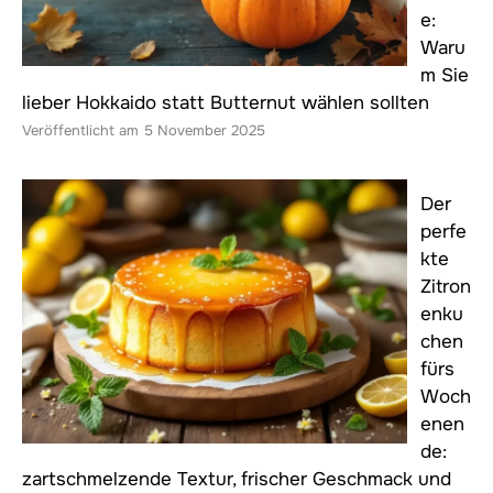
e:
Waru
m Sie
lieber Hokkaido statt Butternut wählen sollten
5 November 2025
Der
perfe
kte
Zitron
enku
chen
fürs
Woch
enen
de:
zartschmelzende Textur, frischer Geschmack und