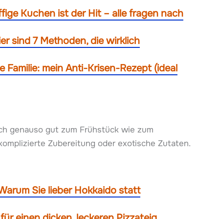
ffige Kuchen ist der Hit – alle fragen nach
er sind 7 Methoden, die wirklich
ze Familie: mein Anti-Krisen-Rezept (ideal
sich genauso gut zum Frühstück wie zum
omplizierte Zubereitung oder exotische Zutaten.
Warum Sie lieber Hokkaido statt
k für einen dicken, leckeren Pizzateig