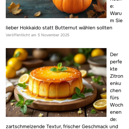
e:
Waru
m Sie
lieber Hokkaido statt Butternut wählen sollten
5 November 2025
Der
perfe
kte
Zitron
enku
chen
fürs
Woch
enen
de:
zartschmelzende Textur, frischer Geschmack und