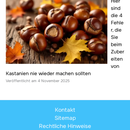
Hier
sind
die 4
Fehle
r, die
Sie
beim
Zuber
eiten
von
Kastanien nie wieder machen sollten
4 November 2025
Kontakt
Sitemap
Rechtliche Hinweise