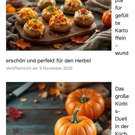
pte
für
gefüll
te
Karto
ffeln
–
wund
erschön und perfekt für den Herbst
5 November 2025
Das
große
Kürbi
s-
Duell
in der
Küch